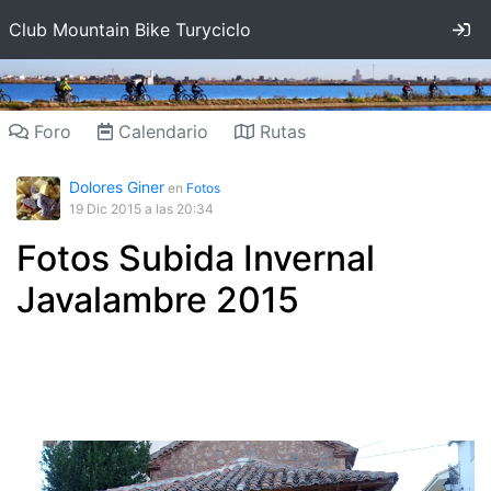
In
Club Mountain Bike Turyciclo
Foro
Calendario
Rutas
Dolores Giner
en
Fotos
19 Dic 2015
a las 20:34
Fotos Subida Invernal
Javalambre 2015