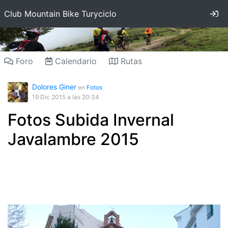
In
Club Mountain Bike Turyciclo
Foro
Calendario
Rutas
Dolores Giner
en
Fotos
19 Dic 2015
a las 20:34
Fotos Subida Invernal
Javalambre 2015