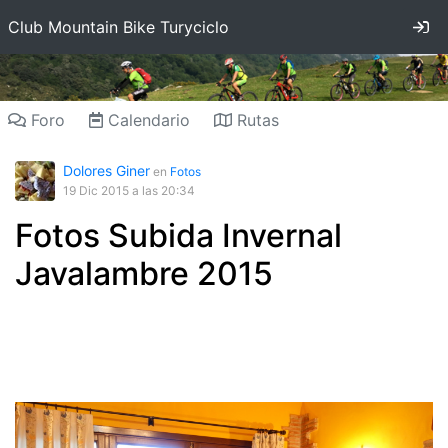
In
Club Mountain Bike Turyciclo
Foro
Calendario
Rutas
Dolores Giner
en
Fotos
19 Dic 2015
a las 20:34
Fotos Subida Invernal
Javalambre 2015