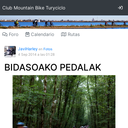
In
Club Mountain Bike Turyciclo
Foro
Calendario
Rutas
JaviHarley
en
Fotos
4 Sep 2014
a las 01:28
BIDASOAKO PEDALAK