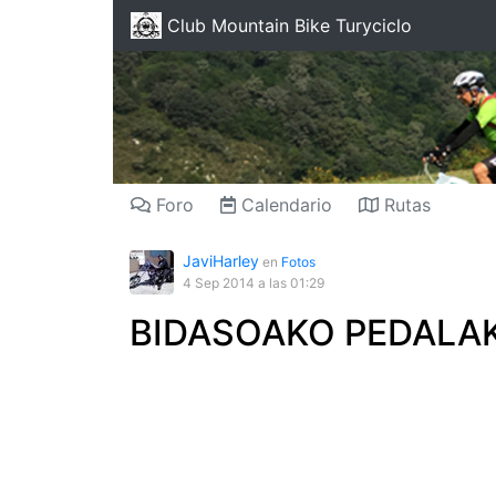
Club Mountain Bike Turyciclo
Foro
Calendario
Rutas
JaviHarley
en
Fotos
4 Sep 2014
a las 01:29
BIDASOAKO PEDALA