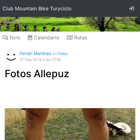
In
Club Mountain Bike Turyciclo
Foro
Calendario
Rutas
Ferran Martínez
en
Fotos
21 Sep 2014
a las 12:56
Fotos Allepuz