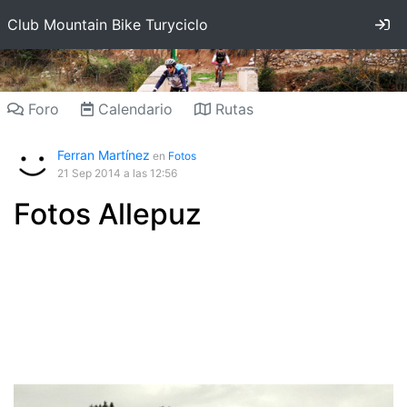
In
Club Mountain Bike Turyciclo
Foro
Calendario
Rutas
Ferran Martínez
en
Fotos
21 Sep 2014
a las 12:56
Fotos Allepuz