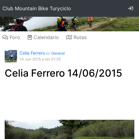
In
Club Mountain Bike Turyciclo
Foro
Calendario
Rutas
Celia Ferrero
en
General
14 Jun 2015
a las 01:35
Celia Ferrero 14/06/2015