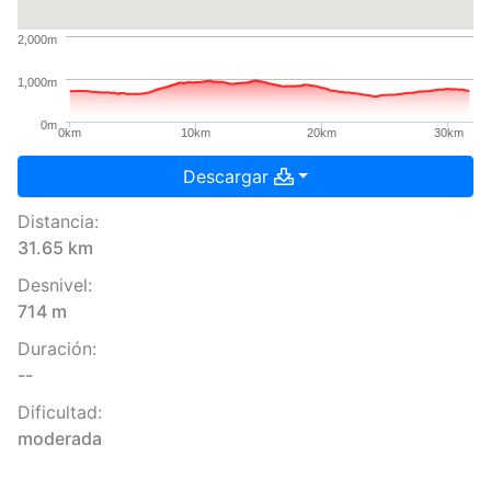
2,000m
1,000m
0m
0km
10km
20km
30km
Descargar
Distancia:
31.65 km
Desnivel:
714 m
Duración:
--
Dificultad:
moderada