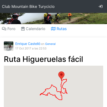
In
Club Mountain Bike Turyciclo
Foro
Calendario
Rutas
Enrique Castelló
en
General
17 Oct 2017
a las 22:53
Ruta Higueruelas fácil