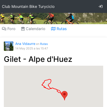
In
Club Mountain Bike Turyciclo
Foro
Calendario
Rutas
Ana Vidaurre
en
Rutas
14 May 2025
a las 15:47
Gilet - Alpe d'Huez