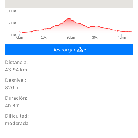
1,000m
500m
0m
0km
10km
20km
30km
40km
Descargar
Distancia:
43.94 km
Desnivel:
826 m
Duración:
4h 8m
Dificultad:
moderada