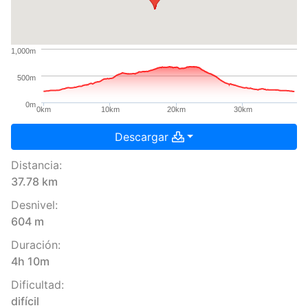
1,000m
500m
0m
0km
10km
20km
30km
Descargar
Distancia:
37.78 km
Desnivel:
604 m
Duración:
4h 10m
Dificultad:
difícil