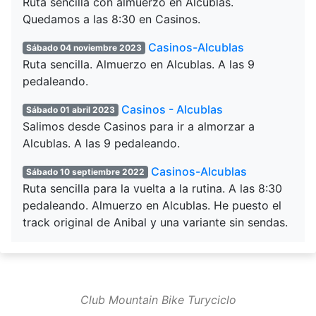
Ruta sencilla con almuerzo en Alcublas.
Quedamos a las 8:30 en Casinos.
Casinos-Alcublas
Sábado 04 noviembre 2023
Ruta sencilla. Almuerzo en Alcublas. A las 9
pedaleando.
Casinos - Alcublas
Sábado 01 abril 2023
Salimos desde Casinos para ir a almorzar a
Alcublas. A las 9 pedaleando.
Casinos-Alcublas
Sábado 10 septiembre 2022
Ruta sencilla para la vuelta a la rutina. A las 8:30
pedaleando. Almuerzo en Alcublas. He puesto el
track original de Anibal y una variante sin sendas.
Club Mountain Bike Turyciclo