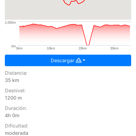
2,000m
0m
0km
10km
20km
30km
Descargar
Distancia:
35 km
Desnivel:
1200 m
Duración:
4h 0m
Dificultad:
moderada