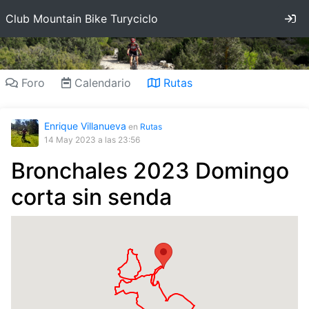
In
Club Mountain Bike Turyciclo
Foro
Calendario
Rutas
Enrique Villanueva
en
Rutas
14 May 2023
a las 23:56
Bronchales 2023 Domingo
corta sin senda