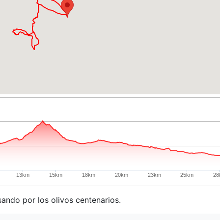
13km
15km
18km
20km
23km
25km
28
sando por los olivos centenarios.