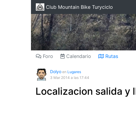
Club Mountain Bike Turyciclo
Foro
Calendario
Rutas
Dolyo
en
Lugares
3 Mar 2014
a las 17:44
Localizacion salida y
This
page
can't