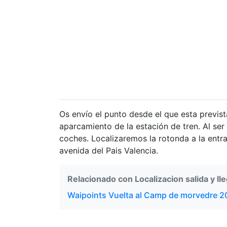
load
Google
Maps
correctly.
Do you
OK
own this
website?
Os envío el punto desde el que esta prevista
aparcamiento de la estación de tren. Al se
coches. Localizaremos la rotonda a la entra
avenida del Pais Valencia.
Relacionado con Localizacion salida y l
Waipoints Vuelta al Camp de morvedre 2