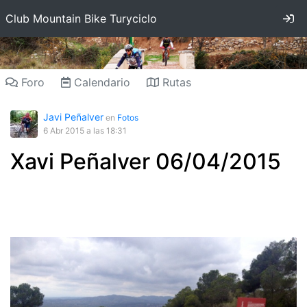
In
Club Mountain Bike Turyciclo
Foro
Calendario
Rutas
Javi Peñalver
en
Fotos
6 Abr 2015
a las 18:31
Xavi Peñalver 06/04/2015