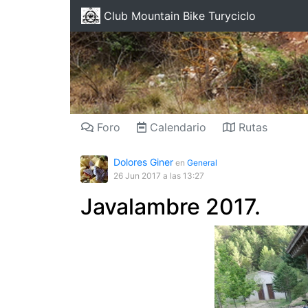
Club Mountain Bike Turyciclo
Foro
Calendario
Rutas
Dolores Giner
en
General
26 Jun 2017
a las 13:27
Javalambre 2017.