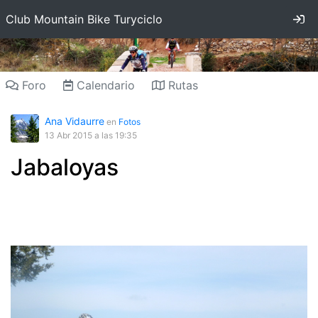
In
Club Mountain Bike Turyciclo
Foro
Calendario
Rutas
Ana Vidaurre
en
Fotos
13 Abr 2015
a las 19:35
Jabaloyas