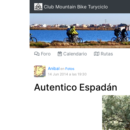
Club Mountain Bike Turyciclo
Foro
Calendario
Rutas
Anibal
en
Fotos
14 Jun 2014
a las 19:30
Autentico Espadán