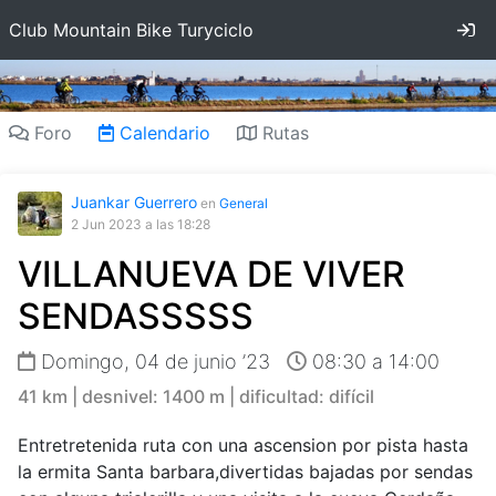
In
Club Mountain Bike Turyciclo
Foro
Calendario
Rutas
Juankar Guerrero
en
General
2 Jun 2023
a las 18:28
VILLANUEVA DE VIVER
SENDASSSSS
Domingo, 04 de junio ’23
08:30 a 14:00
41 km | desnivel: 1400 m | dificultad: difícil
Entretretenida ruta con una ascension por pista hasta
la ermita Santa barbara,divertidas bajadas por sendas