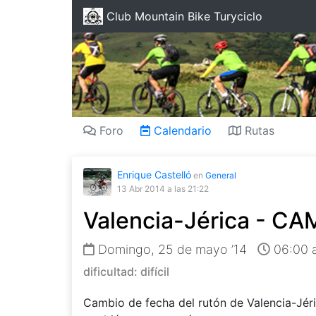
Club Mountain Bike Turyciclo
Foro
Calendario
Rutas
Enrique Castelló
en
General
13 Abr 2014
a las 21:22
Valencia-Jérica - C
Domingo, 25 de mayo ’14
06:00 a
dificultad: difícil
Cambio de fecha del rutón de Valencia-Jéri