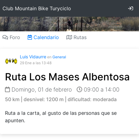
In
Club Mountain Bike Turyciclo
Foro
Calendario
Rutas
Luis Vidaurre
en
General
29 Ene
a las 13:48
Ruta Los Mases Albentosa
Domingo, 01 de febrero
09:00 a 14:00
50 km | desnivel: 1200 m | dificultad: moderada
Ruta a la carta, al gusto de las personas que se
apunten.