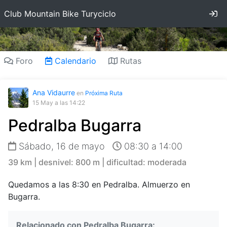
In
Club Mountain Bike Turyciclo
Foro
Calendario
Rutas
Ana Vidaurre
en
Próxima Ruta
15 May
a las 14:22
Pedralba Bugarra
Sábado, 16 de mayo
08:30 a 14:00
39 km | desnivel: 800 m | dificultad: moderada
Quedamos a las 8:30 en Pedralba. Almuerzo en
Bugarra.
Relacionado con Pedralba Bugarra: