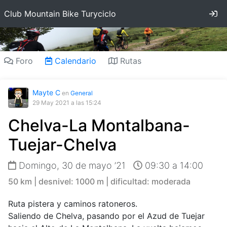
In
Club Mountain Bike Turyciclo
Foro
Calendario
Rutas
Mayte C
en
General
29 May 2021
a las 15:24
Chelva-La Montalbana-
Tuejar-Chelva
Domingo, 30 de mayo ’21
09:30 a 14:00
50 km | desnivel: 1000 m | dificultad: moderada
Ruta pistera y caminos ratoneros.
Saliendo de Chelva, pasando por el Azud de Tuejar