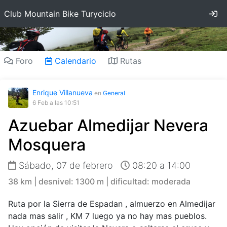
In
Club Mountain Bike Turyciclo
Foro
Calendario
Rutas
Enrique Villanueva
en
General
6 Feb
a las 10:51
Azuebar Almedijar Nevera
Mosquera
Sábado, 07 de febrero
08:20 a 14:00
38 km | desnivel: 1300 m | dificultad: moderada
Ruta por la Sierra de Espadan , almuerzo en Almedijar
nada mas salir , KM 7 luego ya no hay mas pueblos.